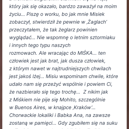
który jak się okazało, bardzo zaważył na moim
życiu… Piszę o worku, bo jak mnie Misiek
zobaczył, stwierdził że pewnie w ‚Żaglach’
przeczytałem, że tak żeglarz powinien
wyglądać… Nie wspomnę o letnim sztormiaku
i innych tego typu naszych
rozmowach. Ale wracając do MIŚKA… ten
człowiek jest jak brat, jak dusza człowiek,
z którym nawet w najtrudniejszych chwilach
jest jakoś lżej… Misiu wspominam chwile, które
udało nam się przeżyć wspólnie i powiem Ci,
że nazbierało się tego trochę… Z nikim jak
z Miśkiem nie pije się Mohito, szczególnie
w Buenos Aires, w knajpce ‚Kraków’…
Chorwackie lokaliki i Babka Ana, na zawsze
zostaną w pamięci… Gdy zgubiłem się na suku