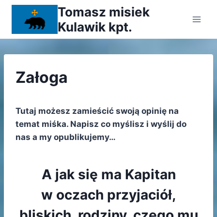
Przejdź
Tomasz misiek
do
Kulawik kpt.
treści
Załoga
Tutaj możesz zamieścić swoją opinię na
temat miśka. Napisz co myślisz i wyślij do
nas a my opublikujemy…
A jak się ma Kapitan
w oczach przyjaciół,
bliskich, rodziny, czego mu