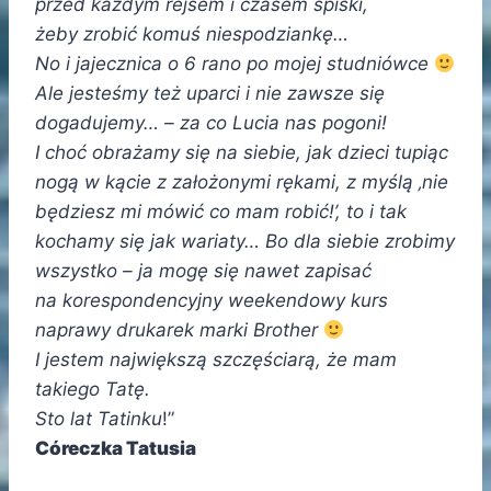
przed każdym rejsem i czasem spiski,
żeby zrobić komuś niespodziankę…
No i jajecznica o 6 rano po mojej studniówce
Ale jesteśmy też uparci i nie zawsze się
dogadujemy… – za co Lucia nas pogoni!
I choć obrażamy się na siebie, jak dzieci tupiąc
nogą w kącie z założonymi rękami, z myślą ‚nie
będziesz mi mówić co mam robić!’, to i tak
kochamy się jak wariaty… Bo dla siebie zrobimy
wszystko – ja mogę się nawet zapisać
na korespondencyjny weekendowy kurs
naprawy drukarek marki Brother
I jestem największą szczęściarą, że mam
takiego Tatę.
Sto lat
Tatinku
!”
Córeczka Tatusia