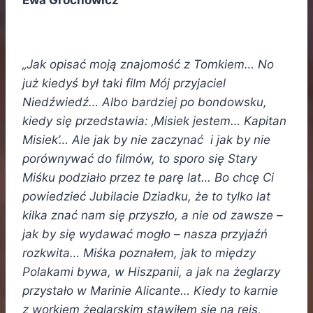
Ewa Grochowicz
„Jak opisać moją znajomość z Tomkiem… No
już kiedyś był taki film Mój przyjaciel
Niedźwiedź… Albo bardziej po bondowsku,
kiedy się przedstawia: ‚Misiek jestem… Kapitan
Misiek’… Ale jak by nie zaczynać i jak by nie
porównywać do filmów, to sporo się Stary
Miśku podziało przez te parę lat… Bo chcę Ci
powiedzieć Jubilacie Dziadku, że to tylko lat
kilka znać nam się przyszło, a nie od zawsze –
jak by się wydawać mogło – nasza przyjaźń
rozkwita… Miśka poznałem, jak to między
Polakami bywa, w Hiszpanii, a jak na żeglarzy
przystało w Marinie Alicante… Kiedy to karnie
z workiem żeglarskim stawiłem się na rejs,