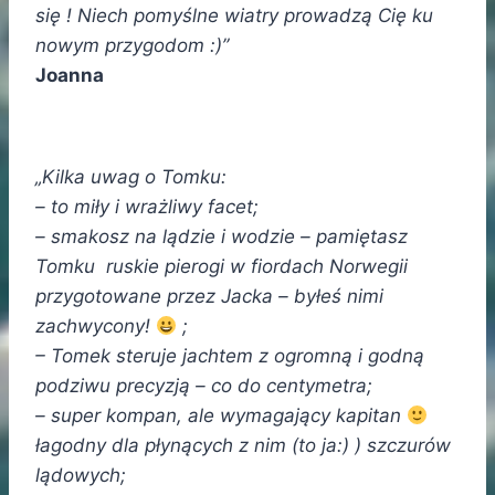
się ! Niech pomyślne wiatry prowadzą Cię ku
nowym przygodom :)”
Joanna
„Kilka uwag o Tomku:
– to miły i wrażliwy facet;
– smakosz na lądzie i wodzie – pamiętasz
Tomku ruskie pierogi w fiordach Norwegii
przygotowane przez Jacka – byłeś nimi
zachwycony!
;
– Tomek steruje jachtem z ogromną i godną
podziwu precyzją – co do centymetra;
– super kompan, ale wymagający kapitan
łagodny dla płynących z nim (to ja:) ) szczurów
lądowych;