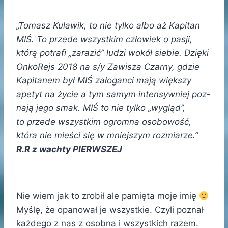
„Tomasz Kulawik, to nie tylko albo aż Kapitan
MIŚ. To przede wszystkim człowiek o pasji,
którą potrafi „zarazić” ludzi wokół siebie. Dzięki
OnkoRejs 2018 na s/y Zawisza Czarny, gdzie
Kapitanem był MIŚ załoganci mają większy
ape­tyt na życie a tym samym in­tensyw­niej poz­
na­ją je­go smak. MIŚ to nie tylko „wygląd”,
to przede wszystkim ogromna osobowość,
która nie mieści się w mniejszym rozmiarze.”
R.R z wachty PIERWSZEJ
Nie wiem jak to zrobił ale pamięta moje imię
Myślę, że opanował je wszystkie. Czyli poznał
każdego z nas z osobna i wszystkich razem.