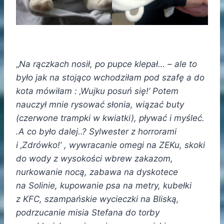
„
Na rączkach nosił, po pupce klepał… – ale to
było jak na stojąco wchodziłam pod szafę a do
kota mówiłam : ‚Wujku posuń się!’ Potem
nauczył mnie rysować słonia, wiązać buty
(czerwone trampki w kwiatki), pływać i myśleć.
.A co było dalej..? Sylwester z horrorami
i ‚Zdrówko!’ , wywracanie omegi na ZEKu, skoki
do wody z wysokości wbrew zakazom,
nurkowanie nocą, zabawa na dyskotece
na Solinie, kupowanie psa na metry, kubełki
z KFC, szampańskie wycieczki na Bliską,
podrzucanie misia Stefana do torby