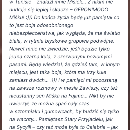
w Tunisie – znalazł mnie Misiek… Z nikim nie
nurkuje się lepiej i skacze – GERONIMOOO
Miśku! :))) Do końca życia będę już pamiętał co
to jest boja odosobnionego
niebezpieczeństwa, jak wygląda, że ma światło
białe, w rytmie błyskowe grupowe podwójne.
Nawet mnie nie zwiedzie, jeśli będzie tylko
jedna czarna kula, z czerwonymi poziomymi
pasami. Będę wiedział, że gdzieś tam, w innym
miejscu, jest taka boja, która ma trzy kule
zamiast dwóch… :))) I w pamięci mi pozostaną
na zawsze rozmowy w mesie Zawiszy, czy też
nieustanny sen Miśka na Fujimo… Nikt by nie
uwierzył, że można spać cały czas
w sztormiaku i gumowcach, by budzić się tylko
na wachty… Pamiętasz Stary Przyjacielu, jak
na Sycylii – czy też może była to Calabria – jak