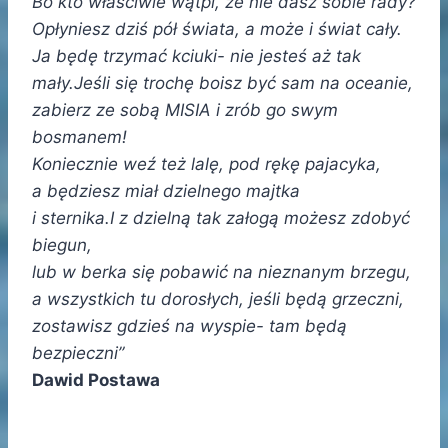
Bo kto właściwie wątpi, że nie dasz sobie rady?
Opłyniesz dziś pół świata, a może i świat cały.
Ja będę trzymać kciuki- nie jesteś aż tak
mały.Jeśli się trochę boisz być sam na oceanie,
zabierz ze sobą MISIA i zrób go swym
bosmanem!
Koniecznie weź też lalę, pod rękę pajacyka,
a będziesz miał dzielnego majtka
i sternika.I z dzielną tak załogą możesz zdobyć
biegun,
lub w berka się pobawić na nieznanym brzegu,
a wszystkich tu dorosłych, jeśli będą grzeczni,
zostawisz gdzieś na wyspie- tam będą
bezpieczni”
Dawid Postawa