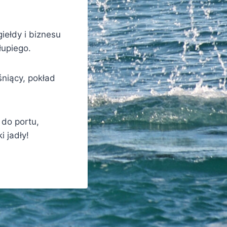
iełdy i biznesu
łupiego.
śniący, pokład
 do portu,
i jadły!