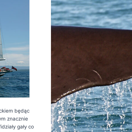
ieckiem będąc
zym znacznie
idziały gały co