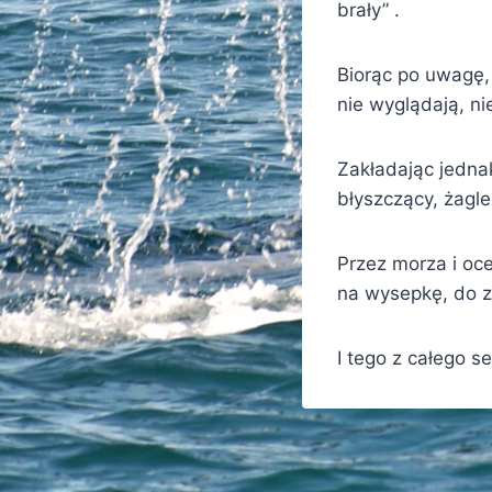
brały” .
Biorąc po uwagę, 
nie wyglądają, nie
Zakładając jednak
błyszczący, żagle 
Przez morza i oc
na wysepkę, do za
I tego z całego s