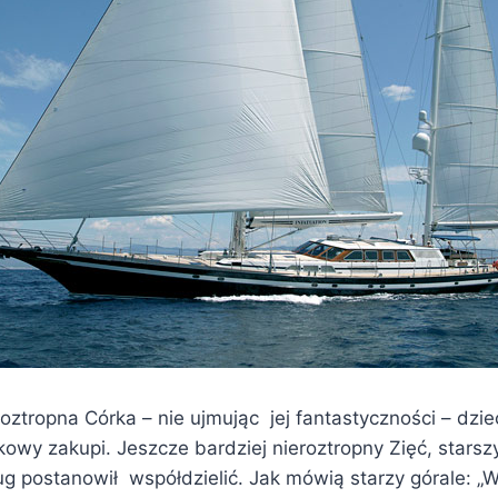
roztropna Córka – nie ujmując jej fantastyczności – dz
kowy zakupi. Jeszcze bardziej nieroztropny Zięć, stars
ug postanowił współdzielić. Jak mówią starzy górale: „W