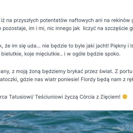
iż na przyszłych potentatów naftowych ani na rekinów g
 pozostaje, im i mi, nic innego jak liczyć na szczęście g
, że im się uda… nie będzie to byle jaki jacht! Piękny i l
bielutkie, koje mięciutkie.. i w ogóle będzie spoko.
eany, z moją żoną będziemy brykać przez świat. Z portu
toczki, gdzie nas wiatr poniesie! Fiordy będą nam z ręk
erca Tatusiowi/ Teściuniowi życzą Córcia z Zięciem!