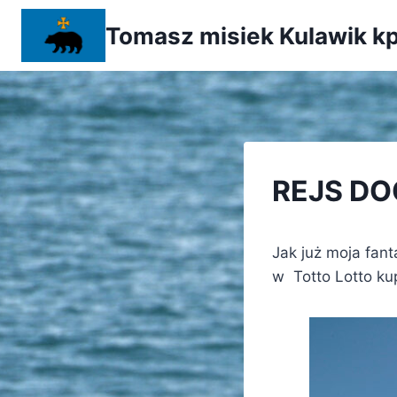
Przejdź
Tomasz misiek Kulawik kp
do
treści
REJS D
Jak już moja fan
w Totto Lotto kup