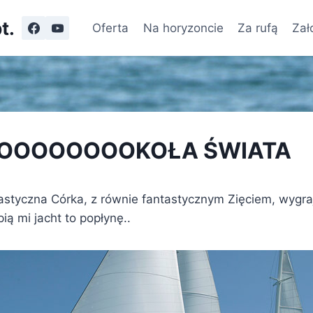
t.
Oferta
Na horyzoncie
Za rufą
Zał
OOOOOOOOOKOŁA ŚWIATA
tastyczna Córka, z równie fantastycznym Zięciem, wygra
ią mi jacht to popłynę..