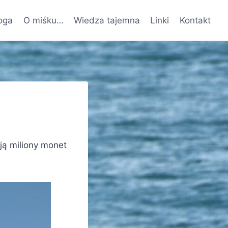
oga
O miśku…
Wiedza tajemna
Linki
Kontakt
ją miliony monet